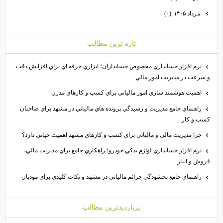
مرداد ۱۴۰۵
(۰)
تازه ترين مطالب
نرم افزار حسابداري مخصوص حسابداران؛ ابزاري حرفه اي براي افزايش دقت
و سرعت در مديريت امور مالي
اهميت هوشمند سازي امور مالياتي براي كسب و كارهاي مدرن
راهنماي جامع مديريت و رسيدگي پرونده هاي مالياتي در مشهد براي صاحبان
كسب و كار
چرا مديريت مالي و مالياتي براي كسب و كارهاي مشهد اهميت حياتي دارد؟
نرم افزار حسابداري لوازم يدكي خودرو؛ راهكاري جامع براي مديريت مالي،
فروش و انبار
راهنماي جامع بخشودگي جرائم مالياتي در مشهد و نكات كليدي براي موديان
پربازديدترين مطالب