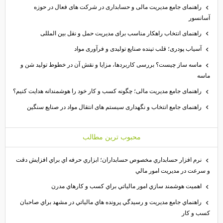
راهنمای جامع مدیریت مالی و حسابداری در شرکت های فعال در حوزه
آسانسور
راهنمای انتخاب راهکار مناسب برای مدیریت حمل و نقل بین المللی
آسیاب پودری؛ قلب تپنده صنایع تولیدی و فرآوری مواد
ماسه ساز چیست؟ بررسی کاربردها، مزایا و نقش آن در خطوط تولید شن و
ماسه
راهنمای جامع مدیریت مالی؛ چگونه کسب و کار خود را هوشمندانه هدایت کنیم؟
راهنمای جامع انتخاب و نگهداری سیستم های انتقال مواد در صنایع سنگین
محبوب ترين مطالب
نرم افزار حسابداري مخصوص حسابداران؛ ابزاري حرفه اي براي افزايش دقت
و سرعت در مديريت امور مالي
اهميت هوشمند سازي امور مالياتي براي كسب و كارهاي مدرن
راهنماي جامع مديريت و رسيدگي پرونده هاي مالياتي در مشهد براي صاحبان
كسب و كار