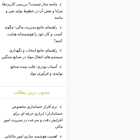
ماسه ساز چیست؟ بررسی کاربردها،
مزایا و نقش آن در خطوط تولید شن و
ماسه
راهنمای جامع مدیریت مالی؛ چگونه
کسب و کار خود را هوشمندانه هدایت
کنیم؟
راهنمای جامع انتخاب و نگهداری
سیستم های انتقال مواد در صنایع سنگین
آسیاب پودری؛ قلب تپنده صنایع
تولیدی و فرآوری مواد
محبوب ترين مطالب
نرم افزار حسابداري مخصوص
حسابداران؛ ابزاري حرفه اي براي
افزايش دقت و سرعت در مديريت امور
مالي
اهميت هوشمند سازي امور مالياتي