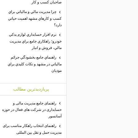
صاحبان كسب و كار
چرا مديريت مالي و مالياتي براي
كسب و كارهاي مشهد اهميت حياتي
دارد؟
نرم افزار حسابداري لوازم يدكي
خودرو؛ راهكاري جامع براي مديريت
مالي، فروش و انبار
راهنماي جامع بخشودگي جرائم
مالياتي در مشهد و نكات كليدي براي
موديان
پربازديدترين مطالب
راهنمای جامع مدیریت مالی و
حسابداری در شرکت های فعال در حوزه
آسانسور
راهنمای انتخاب راهکار مناسب برای
مدیریت حمل و نقل بین المللی