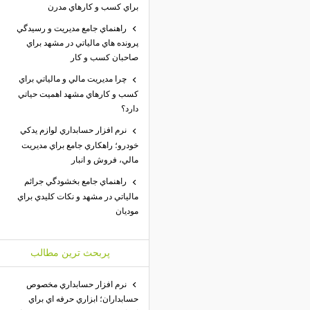
براي كسب و كارهاي مدرن
راهنماي جامع مديريت و رسيدگي
پرونده هاي مالياتي در مشهد براي
صاحبان كسب و كار
چرا مديريت مالي و مالياتي براي
كسب و كارهاي مشهد اهميت حياتي
دارد؟
نرم افزار حسابداري لوازم يدكي
خودرو؛ راهكاري جامع براي مديريت
مالي، فروش و انبار
راهنماي جامع بخشودگي جرائم
مالياتي در مشهد و نكات كليدي براي
موديان
پربحث ترين مطالب
نرم افزار حسابداري مخصوص
حسابداران؛ ابزاري حرفه اي براي