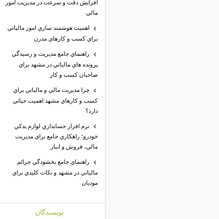
افزايش دقت و سرعت در مديريت امور
مالي
اهميت هوشمند سازي امور مالياتي
براي كسب و كارهاي مدرن
راهنماي جامع مديريت و رسيدگي
پرونده هاي مالياتي در مشهد براي
صاحبان كسب و كار
چرا مديريت مالي و مالياتي براي
كسب و كارهاي مشهد اهميت حياتي
دارد؟
نرم افزار حسابداري لوازم يدكي
خودرو؛ راهكاري جامع براي مديريت
مالي، فروش و انبار
راهنماي جامع بخشودگي جرائم
مالياتي در مشهد و نكات كليدي براي
موديان
نويسندگان