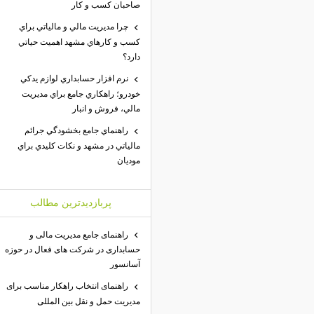
صاحبان كسب و كار
چرا مديريت مالي و مالياتي براي
كسب و كارهاي مشهد اهميت حياتي
دارد؟
نرم افزار حسابداري لوازم يدكي
خودرو؛ راهكاري جامع براي مديريت
مالي، فروش و انبار
راهنماي جامع بخشودگي جرائم
مالياتي در مشهد و نكات كليدي براي
موديان
پربازديدترين مطالب
راهنمای جامع مدیریت مالی و
حسابداری در شرکت های فعال در حوزه
آسانسور
راهنمای انتخاب راهکار مناسب برای
مدیریت حمل و نقل بین المللی