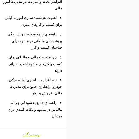
افزايش دقت و سرعت در مديريت امور
مالي
اهميت هوشمند سازي امور مالياتي
براي كسب و كارهاي مدرن
راهنماي جامع مديريت و رسيدگي
پرونده هاي مالياتي در مشهد براي
صاحبان كسب و كار
چرا مديريت مالي و مالياتي براي
كسب و كارهاي مشهد اهميت حياتي
دارد؟
نرم افزار حسابداري لوازم يدكي
خودرو؛ راهكاري جامع براي مديريت
مالي، فروش و انبار
راهنماي جامع بخشودگي جرائم
مالياتي در مشهد و نكات كليدي براي
موديان
نويسندگان