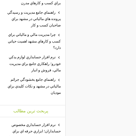
براي كسب و كارهاي مدرن
راهنماي جامع مديريت و رسيدگي
پرونده هاي مالياتي در مشهد براي
صاحبان كسب و كار
چرا مديريت مالي و مالياتي براي
كسب و كارهاي مشهد اهميت حياتي
دارد؟
نرم افزار حسابداري لوازم يدكي
خودرو؛ راهكاري جامع براي مديريت
مالي، فروش و انبار
راهنماي جامع بخشودگي جرائم
مالياتي در مشهد و نكات كليدي براي
موديان
پربحث ترين مطالب
نرم افزار حسابداري مخصوص
حسابداران؛ ابزاري حرفه اي براي