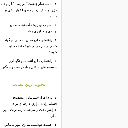
ماسه ساز چیست؟ بررسی کاربردها،
مزایا و نقش آن در خطوط تولید شن و
ماسه
آسیاب پودری؛ قلب تپنده صنایع
تولیدی و فرآوری مواد
راهنمای جامع مدیریت مالی؛ چگونه
کسب و کار خود را هوشمندانه هدایت
کنیم؟
راهنمای جامع انتخاب و نگهداری
سیستم های انتقال مواد در صنایع سنگین
محبوب ترين مطالب
نرم افزار حسابداري مخصوص
حسابداران؛ ابزاري حرفه اي براي
افزايش دقت و سرعت در مديريت امور
مالي
اهميت هوشمند سازي امور مالياتي